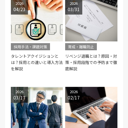
2026
2026
04/23
03/31
採用手法・課題対策
育成・離職防止
タレントアクイジションと
リベンジ退職とは？原因・対
は？採用との違いと導入方法
策・採用段階での予防まで徹
を解説
底解説
2026
2026
03/17
02/17