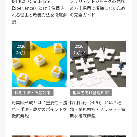
採用CX（Candidate
ブリリアントジャークの見極
Experience）とは？注目さ
め方｜採用で後悔しないため
れる理由と改善方法を徹底解
の完全ガイド
説
2026
2026
06/1
05/12
採用手法・課題対策
担当者向け基礎知識
母集団形成とは？重要性・流
採用代行（RPO）とは？種
れ・手法・成功のポイントを
類・業務内容・メリット・費
徹底解説
用を徹底解説