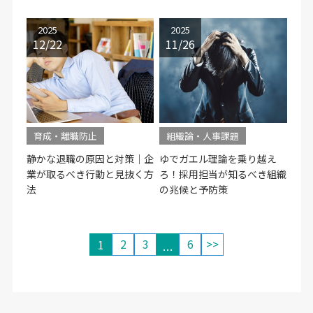
2025
2025
12/22
11/26
育成・離職防止
組織論・人事課題
静かな退職の原因と対策｜企
ゆでガエル理論を乗り越え
業が取るべき行動と見抜く方
ろ！採用担当が知るべき組織
法
の兆候と予防策
2
3
6
>>
1
…