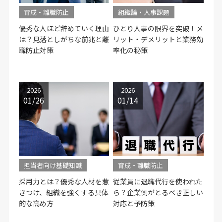
育成・離職防止
組織論・人事課題
優秀な人ほど辞めていく理由
ひとり人事の限界を突破！メ
は？見落としがちな前兆と離
リット・デメリットと業務効
職防止対策
率化の秘策
2026
2026
01/26
01/14
担当者向け基礎知識
育成・離職防止
採用力とは？優秀な人材を惹
従業員に退職代行を使われた
きつけ、組織を強くする具体
ら？企業側がとるべき正しい
的な高め方
対応と予防策